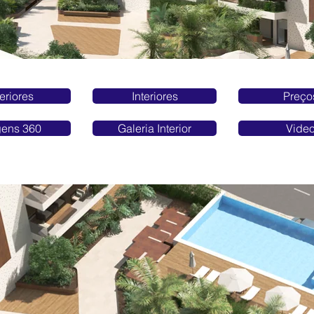
eriores
Interiores
Preço
ens 360
Galeria Interior
Vide