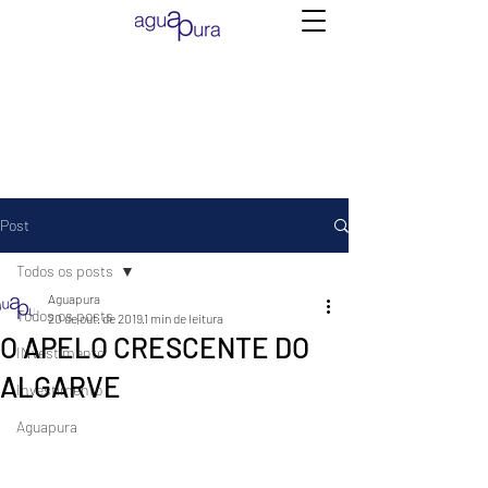
Post
Todos os posts
Aguapura
Todos os posts
20 de out. de 2019
1 min de leitura
O APELO CRESCENTE DO
INvestimento
ALGARVE
Investimento
Aguapura