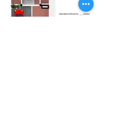
plan d'étage
Élévations et coupes
©2019 Créé par Aguapura.
Appartements à Faro et villas à Fuseta