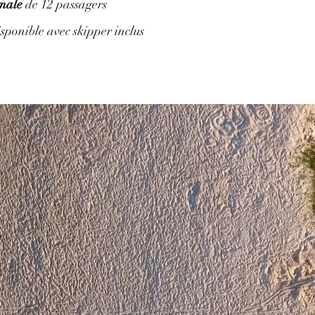
male
de 12 passagers
ponible avec skipper inclus