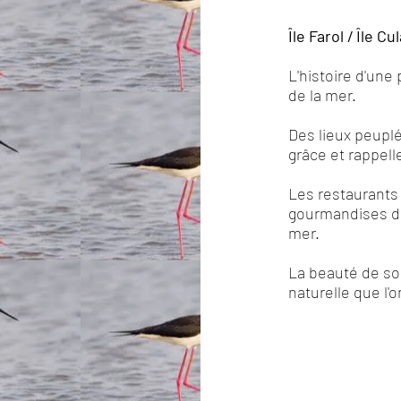
Île Farol / Île C
L'histoire d'une
de la mer.
Des lieux peuplé
grâce et rappell
Les restaurants 
gourmandises de 
mer.
La beauté de so
naturelle que l'o