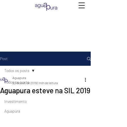
Post
Todos os posts
Aguapura
Todos os posts
22 de out. de 2019
1 min de leitura
Aguapura esteve na SIL 2019
INvestimento
Investimento
Aguapura