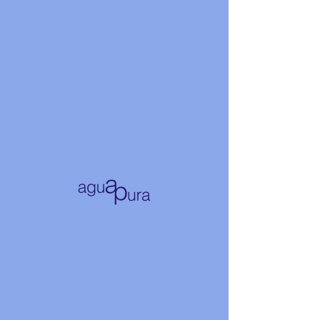
Grupo Aguapura Nuage
HAUT
DOP