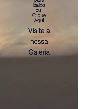
baixo
ou
Clique
Aqui
Visite a
nossa
Galeria