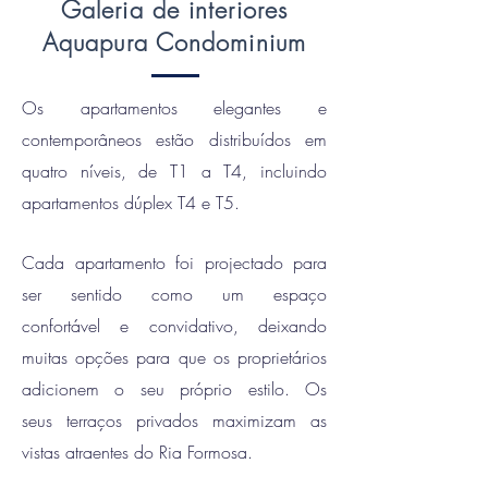
Galeria de interiores
Aquapura Condominium
Role
Os apartamentos elegantes e
para
contemporâneos estão distribuídos em
baixo
quatro níveis, de T1 a T4, incluindo
Visite a
apartamentos dúplex T4 e T5.
nossa
Cada apartamento foi projectado para
Galeria
ser sentido como um espaço
confortável e convidativo, deixando
muitas opções para que os proprietários
adicionem o seu próprio estilo. Os
seus terraços privados maximizam as
vistas atraentes do Ria Formosa.