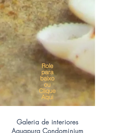
Role
para
baixo
ou
Clique
Aqui
Galeria de interiores
Aquapura Condominium