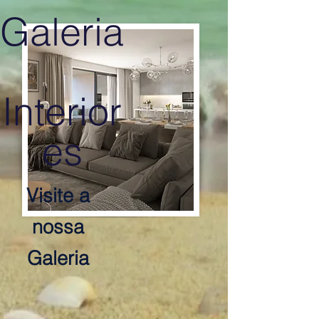
Galeria
Interior
es
Visite a
nossa
Galeria