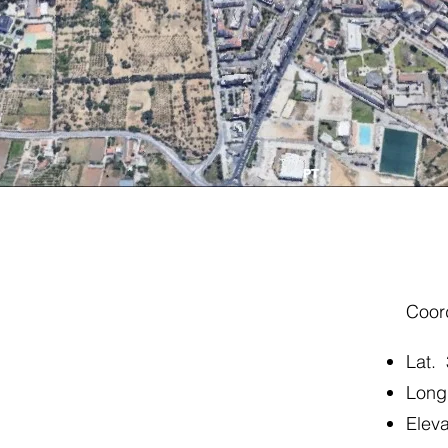
Coor
Lat.
Long
Elev