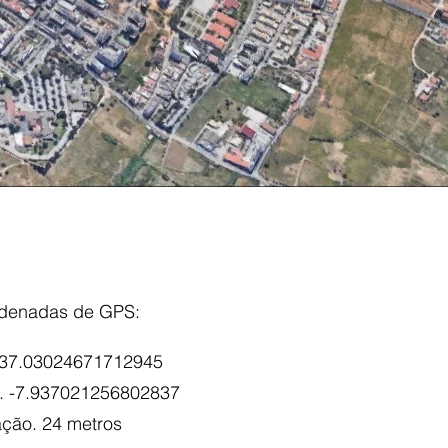
denadas de GPS:
 37.03024671712945
. -7.937021256802837
ação. 24 metros