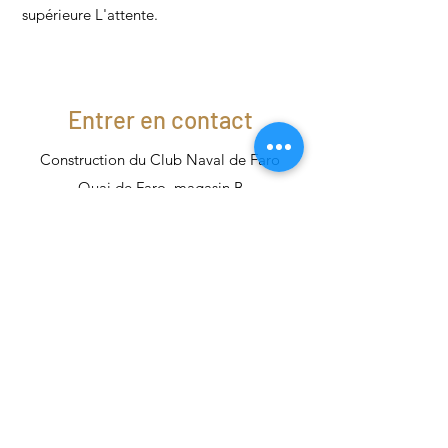
supérieure L'attente.
Entrer en contact
Construction du Club Naval de Faro
Quai de Faro, magasin B
8000-541
Faro
comercial@aguapura.com.pt
comercial1@aguapura.com.pt
Tél : (+351)
961 010 907
_cc781905-5cde-3194-bb3b-1208bad5