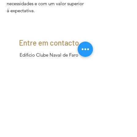
necessidades e com um valor superior
à expectativa.
Entre em contacto
Edificio Clube Naval de Faro
Doca de Faro, loja B
8000-541
Faro
comercial@aguapura.com.pt
comercial1@aguapura.com.pt
Tel: (+351)
961 010 907
(+351)
910 984 272